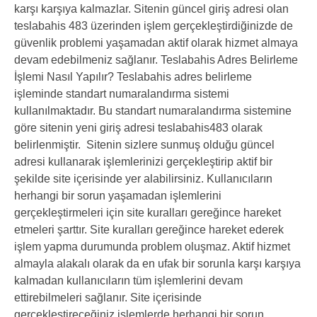
karşı karşıya kalmazlar. Sitenin güncel giriş adresi olan
teslabahis 483 üzerinden işlem gerçekleştirdiğinizde de
güvenlik problemi yaşamadan aktif olarak hizmet almaya
devam edebilmeniz sağlanır. Teslabahis Adres Belirleme
İşlemi Nasıl Yapılır? Teslabahis adres belirleme
işleminde standart numaralandırma sistemi
kullanılmaktadır. Bu standart numaralandırma sistemine
göre sitenin yeni giriş adresi teslabahis483 olarak
belirlenmiştir. Sitenin sizlere sunmuş olduğu güncel
adresi kullanarak işlemlerinizi gerçekleştirip aktif bir
şekilde site içerisinde yer alabilirsiniz. Kullanıcıların
herhangi bir sorun yaşamadan işlemlerini
gerçekleştirmeleri için site kuralları gereğince hareket
etmeleri şarttır. Site kuralları gereğince hareket ederek
işlem yapma durumunda problem oluşmaz. Aktif hizmet
almayla alakalı olarak da en ufak bir sorunla karşı karşıya
kalmadan kullanıcıların tüm işlemlerini devam
ettirebilmeleri sağlanır. Site içerisinde
gerçekleştireceğiniz işlemlerde herhangi bir sorun