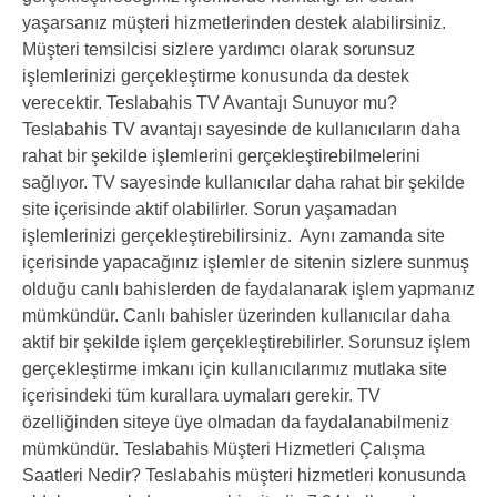
yaşarsanız müşteri hizmetlerinden destek alabilirsiniz.
Müşteri temsilcisi sizlere yardımcı olarak sorunsuz
işlemlerinizi gerçekleştirme konusunda da destek
verecektir. Teslabahis TV Avantajı Sunuyor mu?
Teslabahis TV avantajı sayesinde de kullanıcıların daha
rahat bir şekilde işlemlerini gerçekleştirebilmelerini
sağlıyor. TV sayesinde kullanıcılar daha rahat bir şekilde
site içerisinde aktif olabilirler. Sorun yaşamadan
işlemlerinizi gerçekleştirebilirsiniz. Aynı zamanda site
içerisinde yapacağınız işlemler de sitenin sizlere sunmuş
olduğu canlı bahislerden de faydalanarak işlem yapmanız
mümkündür. Canlı bahisler üzerinden kullanıcılar daha
aktif bir şekilde işlem gerçekleştirebilirler. Sorunsuz işlem
gerçekleştirme imkanı için kullanıcılarımız mutlaka site
içerisindeki tüm kurallara uymaları gerekir. TV
özelliğinden siteye üye olmadan da faydalanabilmeniz
mümkündür. Teslabahis Müşteri Hizmetleri Çalışma
Saatleri Nedir? Teslabahis müşteri hizmetleri konusunda