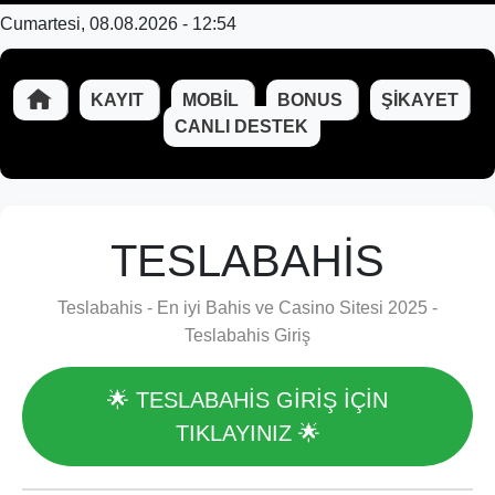
Cumartesi, 08.08.2026 - 12:54
KAYIT
MOBIL
BONUS
ŞIKAYET
CANLI DESTEK
TESLABAHIS
Teslabahis - En iyi Bahis ve Casino Sitesi 2025 -
Teslabahis Giriş
🌟 TESLABAHIS GİRİŞ İÇİN
TIKLAYINIZ 🌟