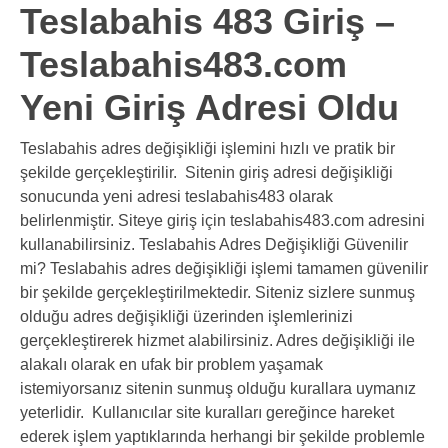
Teslabahis 483 Giriş –
Teslabahis483.com
Yeni Giriş Adresi Oldu
Teslabahis adres değişikliği işlemini hızlı ve pratik bir
şekilde gerçekleştirilir. Sitenin giriş adresi değişikliği
sonucunda yeni adresi teslabahis483 olarak
belirlenmiştir. Siteye giriş için teslabahis483.com adresini
kullanabilirsiniz. Teslabahis Adres Değişikliği Güvenilir
mi? Teslabahis adres değişikliği işlemi tamamen güvenilir
bir şekilde gerçekleştirilmektedir. Siteniz sizlere sunmuş
olduğu adres değişikliği üzerinden işlemlerinizi
gerçekleştirerek hizmet alabilirsiniz. Adres değişikliği ile
alakalı olarak en ufak bir problem yaşamak
istemiyorsanız sitenin sunmuş olduğu kurallara uymanız
yeterlidir. Kullanıcılar site kuralları gereğince hareket
ederek işlem yaptıklarında herhangi bir şekilde problemle