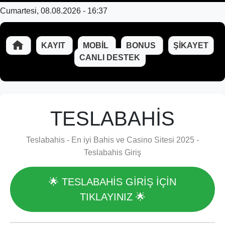
Cumartesi, 08.08.2026 - 16:37
KAYIT
MOBIL
BONUS
ŞIKAYET
CANLI DESTEK
TESLABAHIS
Teslabahis - En iyi Bahis ve Casino Sitesi 2025 -
Teslabahis Giriş
🌟 TESLABAHIS GİRİŞ İÇİN
TIKLAYINIZ 🌟