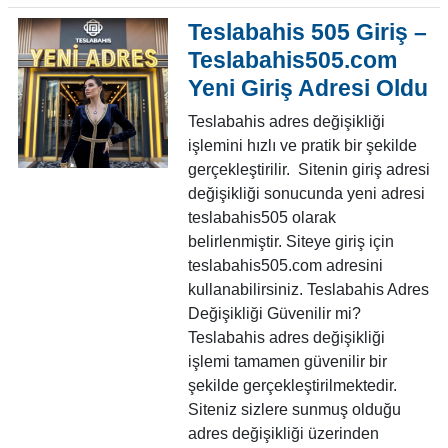
Teslabahis 505 Giriş –
Teslabahis505.com
Yeni Giriş Adresi Oldu
Teslabahis adres değişikliği
işlemini hızlı ve pratik bir şekilde
gerçekleştirilir. Sitenin giriş adresi
değişikliği sonucunda yeni adresi
teslabahis505 olarak
belirlenmiştir. Siteye giriş için
teslabahis505.com adresini
kullanabilirsiniz. Teslabahis Adres
Değişikliği Güvenilir mi?
Teslabahis adres değişikliği
işlemi tamamen güvenilir bir
şekilde gerçekleştirilmektedir.
Siteniz sizlere sunmuş olduğu
adres değişikliği üzerinden