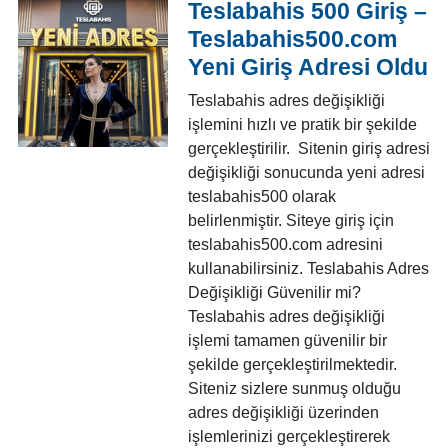
Teslabahis 500 Giriş –
Teslabahis500.com
Yeni Giriş Adresi Oldu
Teslabahis adres değişikliği
işlemini hızlı ve pratik bir şekilde
gerçekleştirilir. Sitenin giriş adresi
değişikliği sonucunda yeni adresi
teslabahis500 olarak
belirlenmiştir. Siteye giriş için
teslabahis500.com adresini
kullanabilirsiniz. Teslabahis Adres
Değişikliği Güvenilir mi?
Teslabahis adres değişikliği
işlemi tamamen güvenilir bir
şekilde gerçekleştirilmektedir.
Siteniz sizlere sunmuş olduğu
adres değişikliği üzerinden
işlemlerinizi gerçekleştirerek