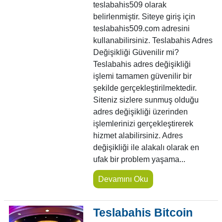
teslabahis509 olarak
belirlenmiştir. Siteye giriş için
teslabahis509.com adresini
kullanabilirsiniz. Teslabahis Adres
Değişikliği Güvenilir mi?
Teslabahis adres değişikliği
işlemi tamamen güvenilir bir
şekilde gerçekleştirilmektedir.
Siteniz sizlere sunmuş olduğu
adres değişikliği üzerinden
işlemlerinizi gerçekleştirerek
hizmet alabilirsiniz. Adres
değişikliği ile alakalı olarak en
ufak bir problem yaşama...
Devamını Oku
Teslabahis Bitcoin