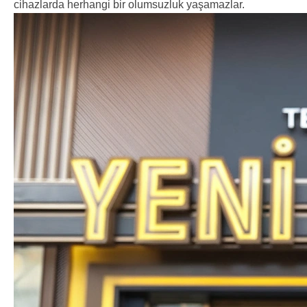
cihazlarda herhangi bir olumsuzluk yaşamazlar.