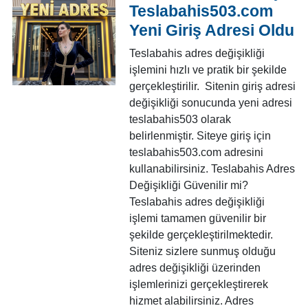
Teslabahis503.com
Yeni Giriş Adresi Oldu
Teslabahis adres değişikliği
işlemini hızlı ve pratik bir şekilde
gerçekleştirilir. Sitenin giriş adresi
değişikliği sonucunda yeni adresi
teslabahis503 olarak
belirlenmiştir. Siteye giriş için
teslabahis503.com adresini
kullanabilirsiniz. Teslabahis Adres
Değişikliği Güvenilir mi?
Teslabahis adres değişikliği
işlemi tamamen güvenilir bir
şekilde gerçekleştirilmektedir.
Siteniz sizlere sunmuş olduğu
adres değişikliği üzerinden
işlemlerinizi gerçekleştirerek
hizmet alabilirsiniz. Adres