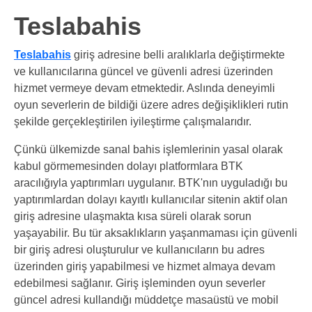
Teslabahis
Teslabahis
giriş adresine belli aralıklarla değiştirmekte
ve kullanıcılarına güncel ve güvenli adresi üzerinden
hizmet vermeye devam etmektedir. Aslında deneyimli
oyun severlerin de bildiği üzere adres değişiklikleri rutin
şekilde gerçekleştirilen iyileştirme çalışmalarıdır.
Çünkü ülkemizde sanal bahis işlemlerinin yasal olarak
kabul görmemesinden dolayı platformlara BTK
aracılığıyla yaptırımları uygulanır. BTK'nın uyguladığı bu
yaptırımlardan dolayı kayıtlı kullanıcılar sitenin aktif olan
giriş adresine ulaşmakta kısa süreli olarak sorun
yaşayabilir. Bu tür aksaklıkların yaşanmaması için güvenli
bir giriş adresi oluşturulur ve kullanıcıların bu adres
üzerinden giriş yapabilmesi ve hizmet almaya devam
edebilmesi sağlanır. Giriş işleminden oyun severler
güncel adresi kullandığı müddetçe masaüstü ve mobil