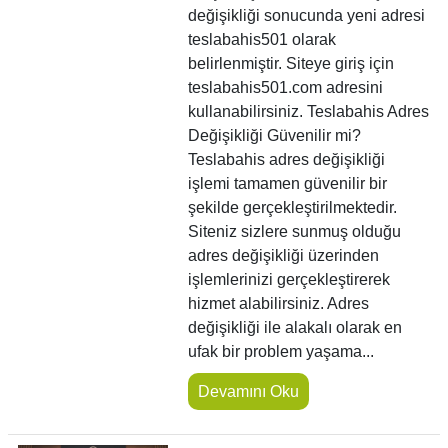
değişikliği sonucunda yeni adresi
teslabahis501 olarak
belirlenmiştir. Siteye giriş için
teslabahis501.com adresini
kullanabilirsiniz. Teslabahis Adres
Değişikliği Güvenilir mi?
Teslabahis adres değişikliği
işlemi tamamen güvenilir bir
şekilde gerçekleştirilmektedir.
Siteniz sizlere sunmuş olduğu
adres değişikliği üzerinden
işlemlerinizi gerçekleştirerek
hizmet alabilirsiniz. Adres
değişikliği ile alakalı olarak en
ufak bir problem yaşama...
Devamını Oku