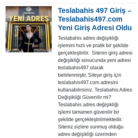
Teslabahis 497 Giriş –
Teslabahis497.com
Yeni Giriş Adresi Oldu
Teslabahis adres değişikliği
işlemini hızlı ve pratik bir şekilde
gerçekleştirilir. Sitenin giriş adresi
değişikliği sonucunda yeni adresi
teslabahis497 olarak
belirlenmiştir. Siteye giriş için
teslabahis497.com adresini
kullanabilirsiniz. Teslabahis Adres
Değişikliği Güvenilir mi?
Teslabahis adres değişikliği
işlemi tamamen güvenilir bir
şekilde gerçekleştirilmektedir.
Siteniz sizlere sunmuş olduğu
adres değişikliği üzerinden