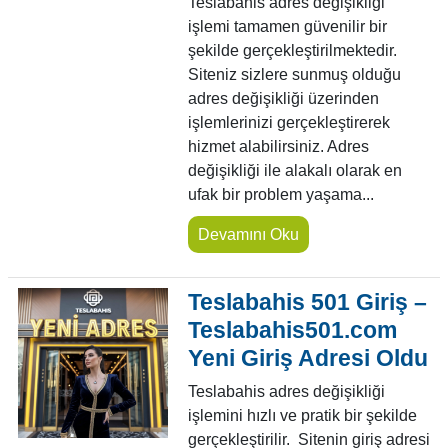
Teslabahis adres değişikliği
işlemi tamamen güvenilir bir
şekilde gerçekleştirilmektedir.
Siteniz sizlere sunmuş olduğu
adres değişikliği üzerinden
işlemlerinizi gerçekleştirerek
hizmet alabilirsiniz. Adres
değişikliği ile alakalı olarak en
ufak bir problem yaşama...
Devamını Oku
Teslabahis 501 Giriş –
Teslabahis501.com
Yeni Giriş Adresi Oldu
Teslabahis adres değişikliği
işlemini hızlı ve pratik bir şekilde
gerçekleştirilir. Sitenin giriş adresi