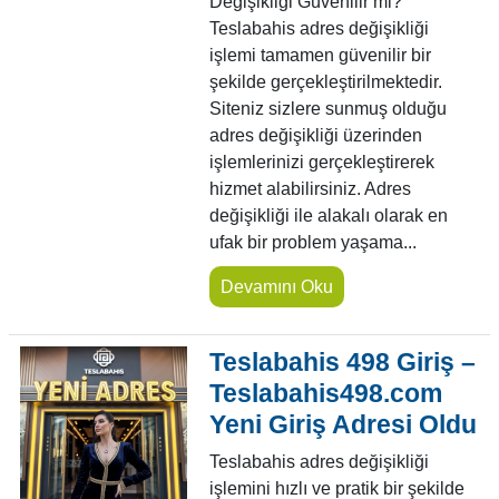
Değişikliği Güvenilir mi?
Teslabahis adres değişikliği
işlemi tamamen güvenilir bir
şekilde gerçekleştirilmektedir.
Siteniz sizlere sunmuş olduğu
adres değişikliği üzerinden
işlemlerinizi gerçekleştirerek
hizmet alabilirsiniz. Adres
değişikliği ile alakalı olarak en
ufak bir problem yaşama...
Devamını Oku
Teslabahis 498 Giriş –
Teslabahis498.com
Yeni Giriş Adresi Oldu
Teslabahis adres değişikliği
işlemini hızlı ve pratik bir şekilde