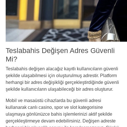
Teslabahis Değişen Adres Güvenli
Mi?
Teslabahis değişen alacağız kayıtlı kullanıcıların güvenli
şekilde ulaşabilmesi için oluşturulmuş adrestir. Platform
herhangi bir adres değişikliği gerçekleştirdiğinde güvenli
şekilde kullanıcıların ulaşabileceği bir adres oluşturur.
Mobil ve masaüstü cihazlarda bu güvenli adresi
kullanarak canlı casino, spor ve slot kategorisine
ulaşmaya gönlünüzce bahis işlemlerinizi aktif şekilde
gerçekleştirmeye devam edebilirsiniz. Değişen adreste